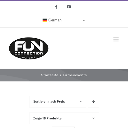
Zum
Facebook
YouTube
Inhalt
springen
German
Startseite
/
Firmenevents
Sortieren nach
Preis
Zeige
16 Produkte