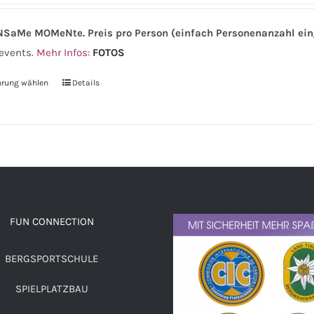
NSaMe MOMeNte.
Preis pro Person (einfach Personenanzahl ei
events.
Mehr Infos:
FOTOS
hrung wählen
Details
FUN CONNECTION
BERGSPORTSCHULE
SPIELPLATZBAU