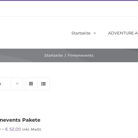
Startseite
ADVENTURE 
Startseite
/
Firmenevents
e
nevents Pakete
0
–
€
52,00
inkl. MwSt.