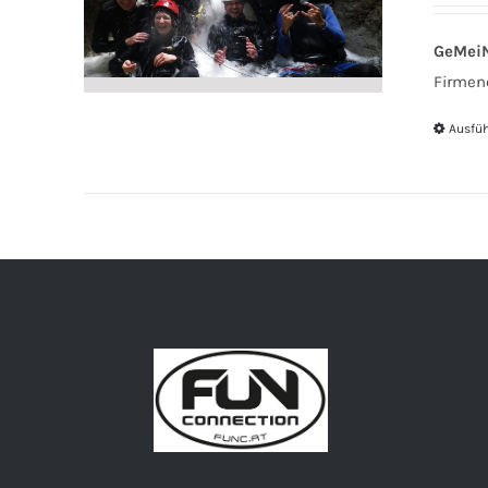
GeMei
Firmen
Ausfü