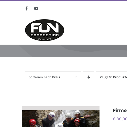
Zum
Facebook
YouTube
Inhalt
springen
Sortieren nach
Preis
Zeige
16 Produkt
Firme
€
39,0