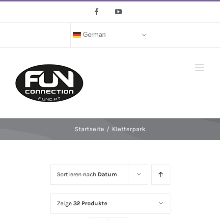
Zum
Facebook
YouTube
Inhalt
springen
German
Startseite
/
Kletterpark
Sortieren nach
Datum
Zeige
32 Produkte