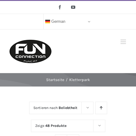
Zum
Facebook
YouTube
Inhalt
springen
German
Startseite
/
Kletterpark
Sortieren nach
Beliebtheit
Zeige
48 Produkte