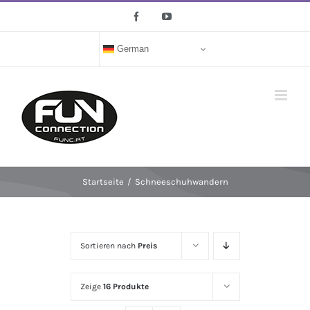
Zum
Facebook
YouTube
Inhalt
springen
German
Startseite
/
Schneeschuhwandern
Sortieren nach
Preis
Zeige
16 Produkte