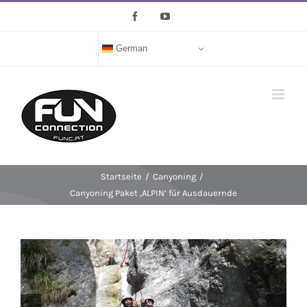
Zum
Facebook
YouTube
Inhalt
springen
German
Startseite
/
Canyoning
/
Canyoning Paket ‚ALPIN‘ für Ausdauernde