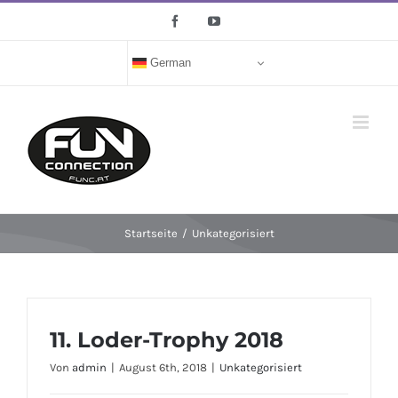
Zum
Facebook
YouTube
Inhalt
springen
German
Startseite
/
Unkategorisiert
11. Loder-Trophy 2018
Von
admin
|
August 6th, 2018
|
Unkategorisiert