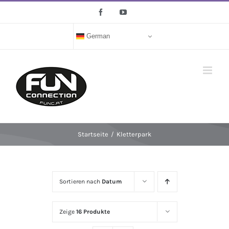
Zum
Facebook
YouTube
Inhalt
springen
German
Startseite
/
Kletterpark
Sortieren nach
Datum
Zeige
16 Produkte