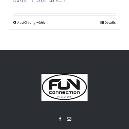
€
47,00
–
€
59,00
inkl. MwSt.
Ausführung wählen
Details