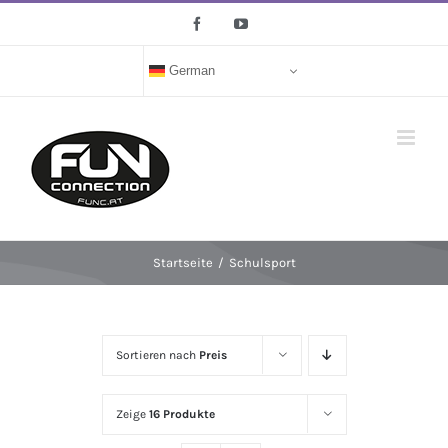
Zum
Facebook
YouTube
Inhalt
springen
German
Startseite
/
Schulsport
Sortieren nach
Preis
Zeige
16 Produkte