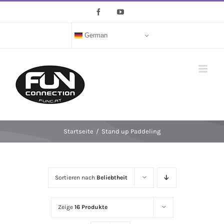
Zum
Facebook
YouTube
Inhalt
springen
German
Startseite
/
Stand up Paddeling
Sortieren nach
Beliebtheit
Zeige
16 Produkte