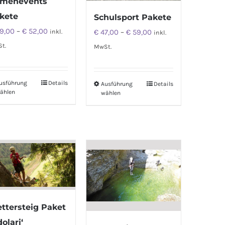
rmenevents
kete
Schulsport Pakete
9,00
–
€
52,00
€
47,00
–
€
59,00
inkl.
inkl.
t.
MwSt.
usführung
Details
Ausführung
Details
ählen
wählen
ettersteig Paket
olari‘