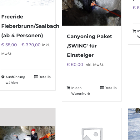
€
6
Freeride
Fieberbrunn/Saalbach
I
(ab 4 Personen)
Canyoning Paket
W
€
55,00
–
€
320,00
‚SWING‘ für
inkl.
MwSt.
Einsteiger
€
60,00
inkl. MwSt.
Ausführung
Details
wählen
In den
Details
Warenkorb