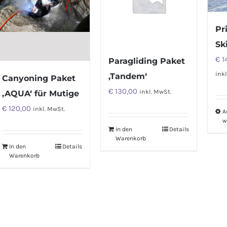
Pr
Sk
€
1
Paragliding Paket
inkl
‚Tandem‘
Canyoning Paket
€
130,00
inkl. MwSt.
‚AQUA‘ für Mutige
€
120,00
inkl. MwSt.
A
w
In den
Details
Warenkorb
In den
Details
Warenkorb