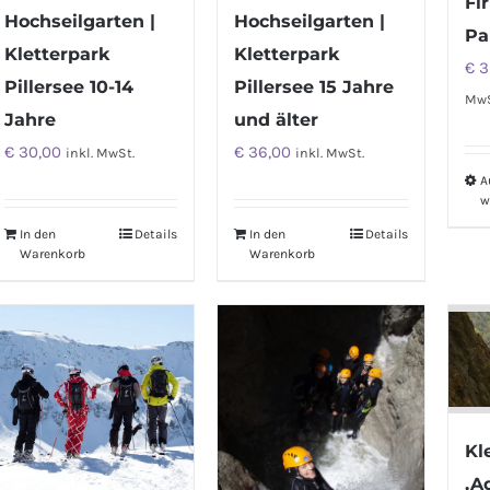
Fi
Hochseilgarten |
Hochseilgarten |
Pa
Kletterpark
Kletterpark
€
3
Pillersee 10-14
Pillersee 15 Jahre
MwS
Jahre
und älter
€
30,00
€
36,00
inkl. MwSt.
inkl. MwSt.
A
w
In den
Details
In den
Details
Warenkorb
Warenkorb
Kl
‚Ad