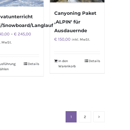
Canyoning Paket
ivatunterricht
‚ALPIN‘ für
i/Snowboard/Langlauf
Ausdauernde
40,00
–
€
245,00
€
150,00
inkl. MwSt.
. MwSt.
In den
Details
usführung
Details
Warenkorb
ählen
1
2